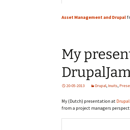
Asset Management and Drupal
f
My presen
DrupalJam
20-05-2013
Drupal
,
Inuits
,
Prese
My (Dutch) presentation at
Drupa
from a project managers perspecti