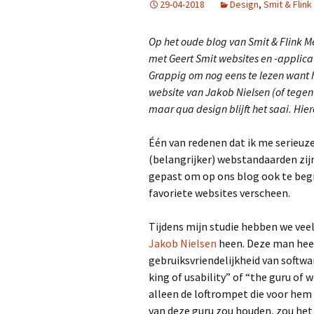
29-04-2018
Design
,
Smit & Flink
Op het oude blog van Smit & Flink M
met Geert Smit websites en -applicat
Grappig om nog eens te lezen want he
website van Jakob Nielsen (of tege
maar qua design blijft het saai. Hier
Één van redenen dat ik me serieuz
(belangrijker) webstandaarden zij
gepast om op ons blog ook te beg
favoriete websites verscheen.
Tijdens mijn studie hebben we veel
Jakob Nielsen
heen. Deze man heeft
gebruiksvriendelijkheid van softwar
king of usability” of “the guru of
alleen de loftrompet die voor hem k
van deze guru zou houden, zou het 