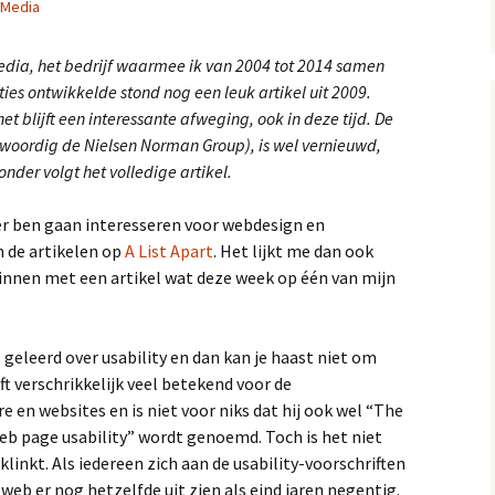
 Media
edia, het bedrijf waarmee ik van 2004 tot 2014 samen
ies ontwikkelde stond nog een leuk artikel uit 2009.
t blijft een interessante afweging, ook in deze tijd. De
nwoordig de Nielsen Norman Group), is wel vernieuwd,
onder volgt het volledige artikel.
er ben gaan interesseren voor webdesign en
n de artikelen op
A List Apart
. Het lijkt me dan ook
innen met een artikel wat deze week op één van mijn
 geleerd over usability en dan kan je haast niet om
 verschrikkelijk veel betekend voor de
e en websites en is niet voor niks dat hij ook wel “The
 web page usability” wordt genoemd. Toch is het niet
linkt. Als iedereen zich aan de usability-voorschriften
web er nog hetzelfde uit zien als eind jaren negentig.