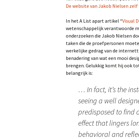
De website van Jakob Nielsen zelf
In het A List apart artikel “
Visual 
wetenschappelijk verantwoorde mani
onderzoeken die Jakob Nielsen doet
taken die de proefpersonen moete
werkelijke gedrag van de internett
benadering van wat een mooi desig
brengen. Gelukkig komt hij ook to
belangrijk is:
… In fact, it’s the in
seeing a well desig
predisposed to find a
effect that lingers lo
behavioral and reflec