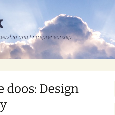
k
adership and Entrepreneurship
e doos: Design
ty