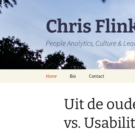
Skip
to
content
Chris Flin
People Analytics, Culture & Le
Home
Bio
Contact
Uit de oud
vs. Usabili