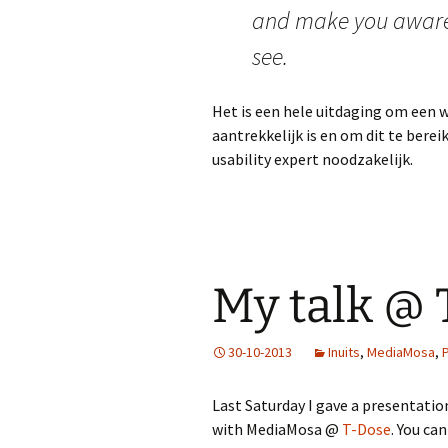
and make you aware 
see.
Het is een hele uitdaging om een w
aantrekkelijk is en om dit te ber
usability expert noodzakelijk.
My talk @ 
30-10-2013
Inuits
,
MediaMosa
,
Last Saturday I gave a presentatio
with MediaMosa @
T-Dose
. You ca