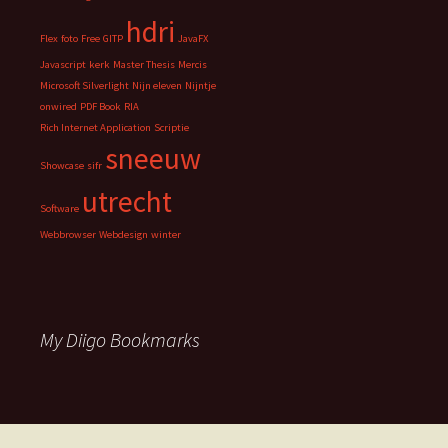
hdri
Flex
foto
Free
GITP
JavaFX
Javascript
kerk
Master Thesis
Mercis
Microsoft Silverlight
Nijn eleven
Nijntje
onwired
PDF Book
RIA
Rich Internet Application
Scriptie
sneeuw
Showcase
sifr
utrecht
Software
Webbrowser
Webdesign
winter
My Diigo Bookmarks