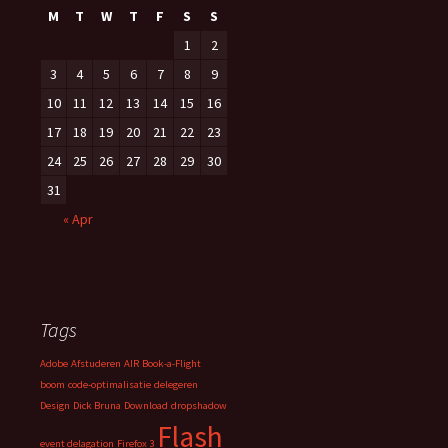
M
T
W
T
F
S
S
1
2
3
4
5
6
7
8
9
10
11
12
13
14
15
16
17
18
19
20
21
22
23
24
25
26
27
28
29
30
31
« Apr
Tags
Adobe
Afstuderen
AIR
Book-a-Flight
boom
code-optimalisatie
delegeren
Design
Dick Bruna
Download
dropshadow
Flash
event delagation
Firefox 3