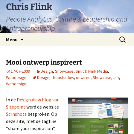
Skip
Chris Flink
to
People Analytics, Culture & Leadership and
content
Entrepreneurship
Search
Menu
for:
Mooi ontwerp inspireert
17-07-2008
Design
,
Showcase
,
Smit & Flink Media
,
Webdesign
Design
,
dropshadow
,
onwired
,
Showcase
,
sifr
,
Webdesign
In de
Design View blog van
Sitepoint
werd de website
Scrnshots
besproken. Op
deze site, met de tagline
“share your inspiration”,