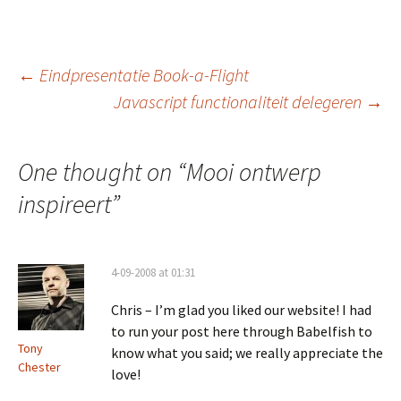
Post
←
Eindpresentatie Book-a-Flight
Javascript functionaliteit delegeren
→
navigation
One thought on “
Mooi ontwerp
inspireert
”
4-09-2008 at 01:31
Chris – I’m glad you liked our website! I had
to run your post here through Babelfish to
Tony
know what you said; we really appreciate the
Chester
love!